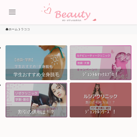
ホーム
ラココ
学生おすすめ全身脱毛
ｼﾞｪﾝﾄﾙﾏｯｸｽﾌﾟﾛ！
割引の併用は！？
ｼﾞｪﾝﾄﾙｼﾘｰｽﾞ！