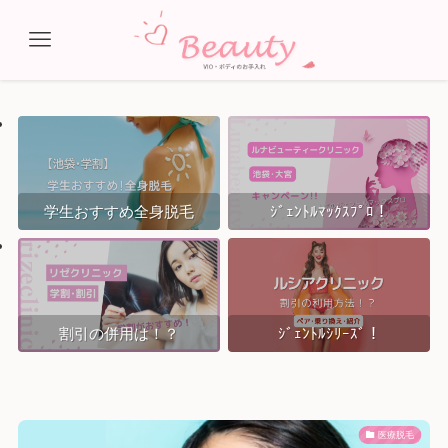
学生おすすめ全身脱毛
ｼﾞｪﾝﾄﾙﾏｯｸｽﾌﾟﾛ！
割引の併用は！？
ｼﾞｪﾝﾄﾙｼﾘｰｽﾞ！
医療脱毛