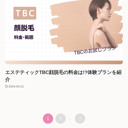
エステティックTBC顔脱毛の料金は!?体験プランを紹
介
2024-04-21
1
2
...
7