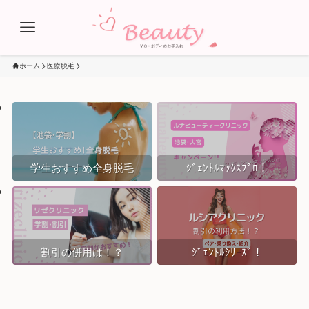
ホーム
医療脱毛
学生おすすめ全身脱毛
ｼﾞｪﾝﾄﾙﾏｯｸｽﾌﾟﾛ！
割引の併用は！？
ｼﾞｪﾝﾄﾙｼﾘｰｽﾞ！