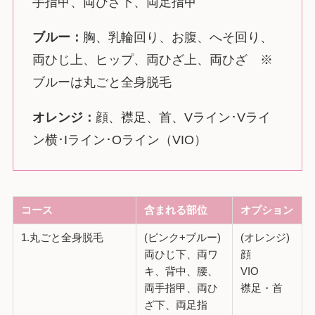
手指甲、両ひざ下、両足指甲
ブルー：
胸、乳輪回り、お腹、へそ回り、
両ひじ上、ヒップ、両ひざ上、両ひざ ※
ブルーは丸ごと全身脱毛
オレンジ：
顔、襟足、首、Vライン･Vライ
ン横･Iライン･Oライン（VIO）
コース
含まれる部位
オプション
1.丸ごと全身脱毛
(ピンク+ブルー)
(オレンジ)
両ひじ下、両ワ
顔
キ、背中、腰、
VIO
両手指甲、両ひ
襟足・首
ざ下、両足指